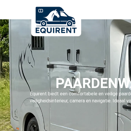
PAARDENW
Equirent biedt een comfortabele en veilige paar
veiligheidsinterieur, camera en navigatie. Ideaal 