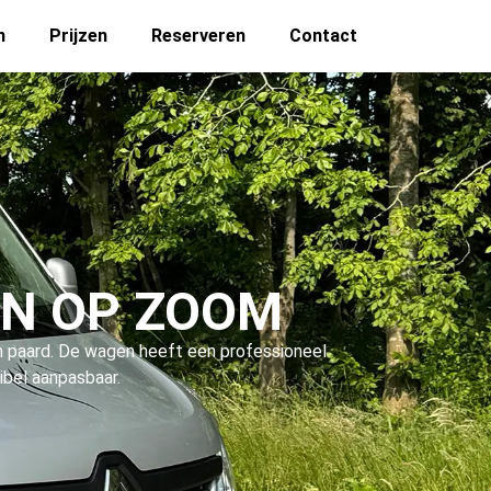
n
Prijzen
Reserveren
Contact
N OP ZOOM
n paard. De wagen heeft een professioneel
xibel aanpasbaar.