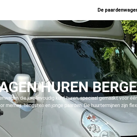
De paardenwage
AGEN HUREN BERGE
denwagen die je eenvoudig kunt huren, speciaal gemaakt voor éé
voor merries, hengsten en jonge paarden. De huurtermijnen zijn fle