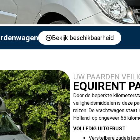
aardenwagen
Bekijk beschikbaarheid
UW PAARDEN VEILI
EQUIRENT 
Door de beperkte kilometersta
veiligheidsmiddelen is deze p
reizen. De vrachtwagen staat n
Holland, op ongeveer 65 kilo
VOLLEDIG UITGERUST
Verstelbare zadelsteu