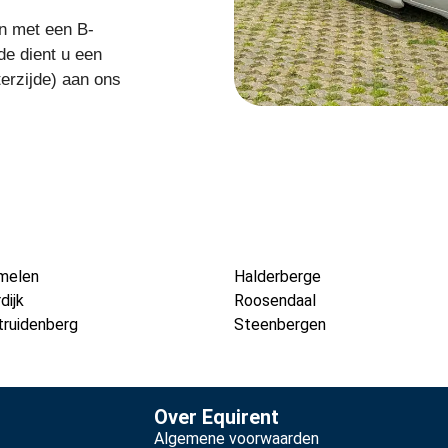
n met een B-
de dient u een
terzijde) aan ons
melen
Halderberge
dijk
Roosendaal
truidenberg
Steenbergen
Over Equirent
Algemene voorwaarden