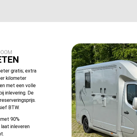
ZOOM
ETEN
eter gratis; extra
er kilometer
en met een volle
j inlevering. De
eserveringsprijs.
usief BTW.
n met 90%
 laat inleveren
t.