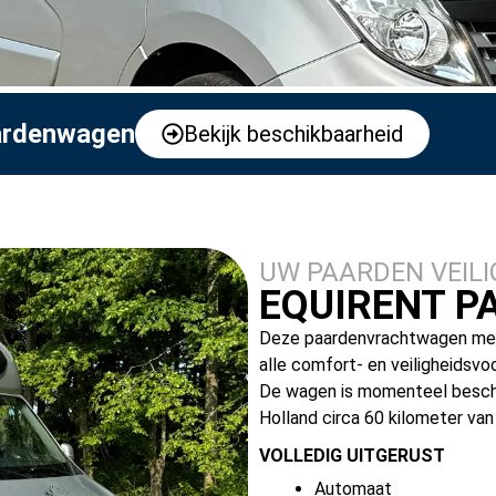
aardenwagen
Bekijk beschikbaarheid
UW PAARDEN VEILI
EQUIRENT 
Deze paardenvrachtwagen met 
alle comfort- en veiligheidsvo
De wagen is momenteel beschik
Holland circa 60 kilometer va
VOLLEDIG UITGERUST
Automaat