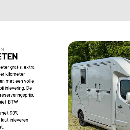
EN
ETEN
eter gratis; extra
er kilometer
en met een volle
j inlevering. De
eserveringsprijs.
usief BTW.
n met 90%
 laat inleveren
t.