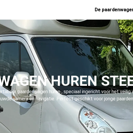
De paardenwage
WAGEN HUREN STE
tabele paardenwagen huren , speciaal ingericht voor het veilig 
ouwde camera en navigatie. Perfect geschikt voor jonge paarden, 