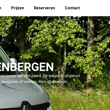
n
Prijzen
Reserveren
Contact
ENBERGEN
vervoeren van één paard. De wagen is uitgerust
hengsten of merries. Kies uit flexibele