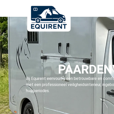
PAARDEN
Bij Equirent eenvoudig een betrouwbare en comfor
met een professioneel veiligheidsinterieur, ingeb
huurperiodes.